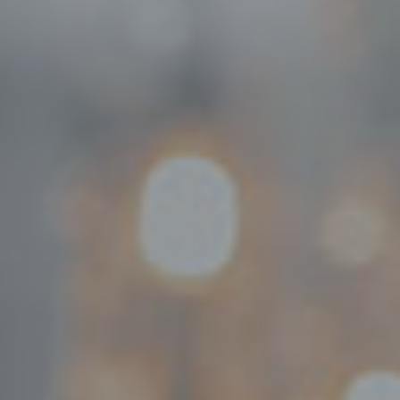
Event
Julbord
Lars Lerin
Uppleva
Om hotellet
Kontakt