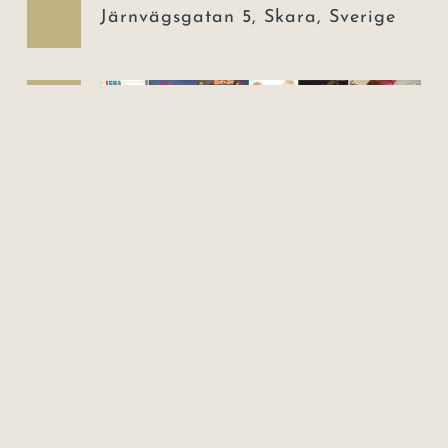
Järnvägsgatan 5, Skara, Sverige
lör
28
28 november | 18:30
-
22:00
BARA HITS – Showen om
Mariann Grammofon!
Skara Stadshotell