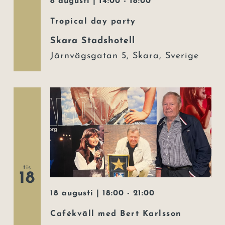
8 augusti | 14:00
-
18:00
Tropical day party
Skara Stadshotell
Järnvägsgatan 5, Skara, Sverige
tis
18
18 augusti | 18:00
-
21:00
Cafékväll med Bert Karlsson