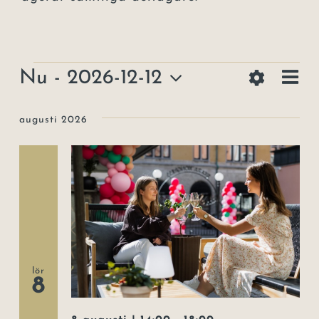
Ev
Evenemang
Nu
 - 
2026-12-12
Lista
Vy-
Visa
vy
Välj
Filter
datum.
augusti 2026
navige
lör
8