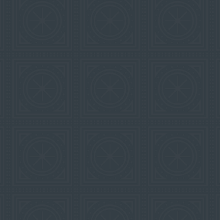
Event
Julbord
Lars Lerin
Uppleva
Om hotellet
Kontakt