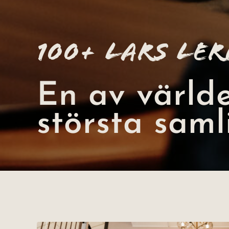
100+ Lars Ler
En av värld
största saml