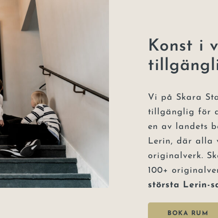
Konst i 
tillgängl
Vi på Skara Sta
tillgänglig för
en av landets b
Lerin, där alla
originalverk. S
100+ originalver
största Lerin-
BOKA RUM