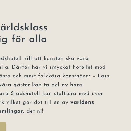
världsklass
ig för alla
dshotell vill att konsten ska vara
 alla. Därför har vi smyckat hotellet med
ästa och mest folkkära konstnärer – Lars
 våra gäster kan ta del av hans
kara Stadshotell kan stoltsera med över
k vilket gör det till en av
världens
samlingar
, det ni!