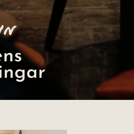
in
ens
ingar