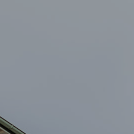
Event
Julbord
Lars Lerin
Uppleva
Om hotellet
Kontakt