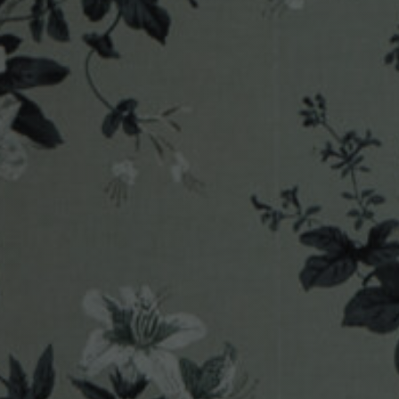
Event
Julbord
Lars Lerin
Uppleva
Om hotellet
Kontakt