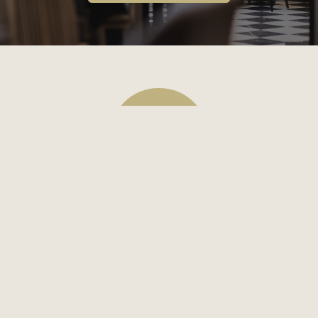
Restaurang
Frukostbuffé ingår i samtliga av våra
rumspriser för standard- och
superriorrum.