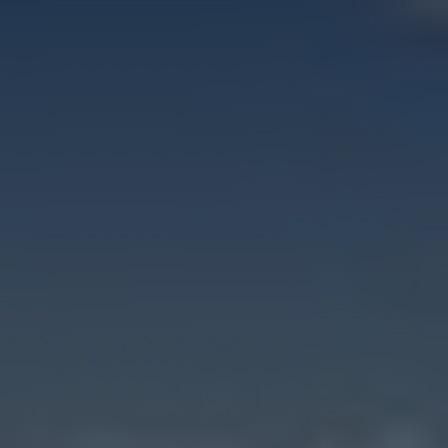
Event
Julbord
Lars Lerin
Uppleva
Om hotellet
Kontakt