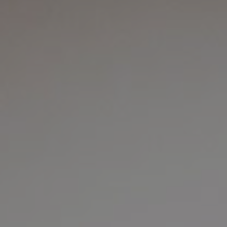
Event
Julbord
Lars Lerin
Uppleva
Om hotellet
Kontakt