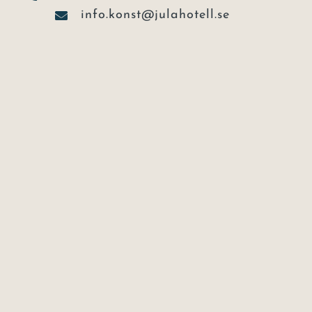
info.konst@julahotell.se
skarakonsthotell.se