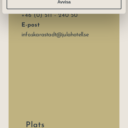
Avvisa
Telefon
+46 (0) 511 - 240 50
E-post
info.skarastadt@julahotell.se
Plats