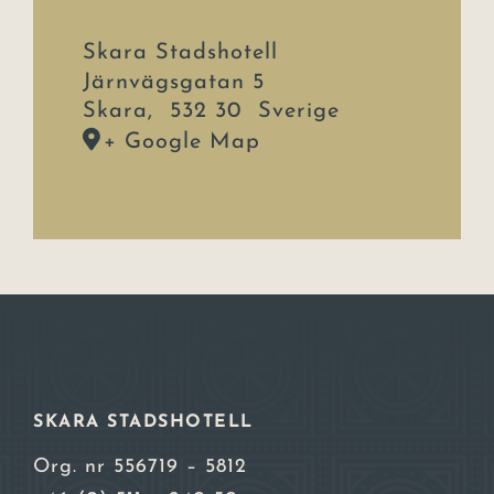
Skara Stadshotell
Järnvägsgatan 5
Skara
,
532 30
Sverige
+ Google Map
SKARA STADSHOTELL
Org. nr 556719 – 5812