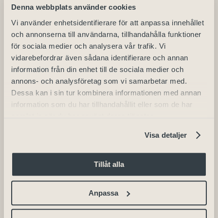
Höstlov på
Stand Up Med Kristoffer
Denna webbplats använder cookies
hotellet!
Appelquist I Skara Kongress
Vi använder enhetsidentifierare för att anpassa innehållet
och annonserna till användarna, tillhandahålla funktioner
för sociala medier och analysera vår trafik. Vi
vidarebefordrar även sådana identifierare och annan
information från din enhet till de sociala medier och
annons- och analysföretag som vi samarbetar med.
Dessa kan i sin tur kombinera informationen med annan
Detaljer
information som du har tillhandahållit eller som de har
samlat in när du har använt deras tjänster.
Datum:
Visa detaljer
2023-11-11
Tillåt alla
Arrangör
Anpassa
Skara Stadshotell