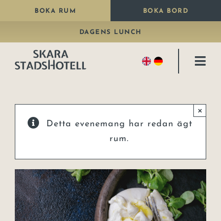
Fortsätt
BOKA RUM
BOKA BORD
till
DAGENS LUNCH
innehållet
Togg
Navi
Bo
×
Äta
Detta evenemang har redan ägt
Paket
rum.
Fira
Kongresshall
Konferens