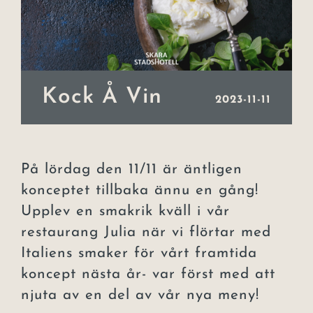
Event
Julbord
Kock Å Vin
Lars Lerin
2023-11-11
Uppleva
Om hotellet
På lördag den 11/11 är äntligen
konceptet tillbaka ännu en gång!
Kontakt
Upplev en smakrik kväll i vår
restaurang Julia när vi flörtar med
Italiens smaker för vårt framtida
koncept nästa år- var först med att
njuta av en del av vår nya meny!