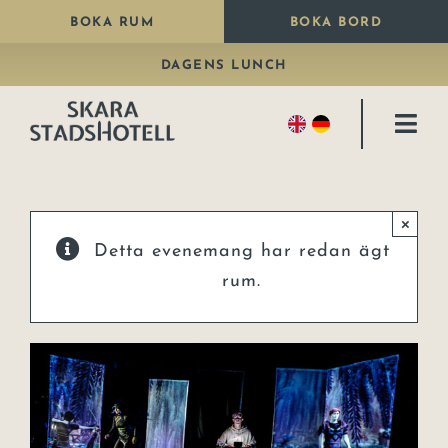
Fortsätt
BOKA RUM
BOKA BORD
till
DAGENS LUNCH
innehållet
Togg
Navi
Bo
×
Äta
Detta evenemang har redan ägt
Paket
rum.
Fira
Kongresshall
Konferens