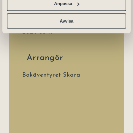
Detaljer
Anpassa
Avvisa
Datum:
2024-03-11
Arrangör
Bokäventyret Skara