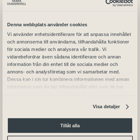
Biljettpris
60 kr
Passar
för barn från 12 år
Denna webbplats använder cookies
Längd
: Föreställningens längd är ca
Vi använder enhetsidentifierare för att anpassa innehållet
60 min
och annonserna till användarna, tillhandahålla funktioner
Spelplats
: Kongressen, Skara
för sociala medier och analysera vår trafik. Vi
Stadshotell
vidarebefordrar även sådana identifierare och annan
information från din enhet till de sociala medier och
annons- och analysföretag som vi samarbetar med.
Dessa kan i sin tur kombinera informationen med annan
information som du har tillhandahållit eller som de har
Kock Å Vin
Chark & Champange
samlat in när du har använt deras tjänster.
Visa detaljer
Tillåt alla