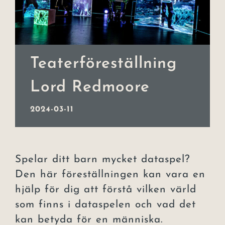
Event
Julbord
Teaterföreställning
Lars Lerin
Lord Redmoore
Uppleva
2024-03-11
Om hotellet
Kontakt
Spelar ditt barn mycket dataspel?
Den här föreställningen kan vara en
hjälp för dig att förstå vilken värld
som finns i dataspelen och vad det
kan betyda för en människa.