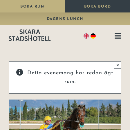
Fortsätt
BOKA RUM
BOKA BORD
till
DAGENS LUNCH
innehållet
Togg
Navi
Bo
×
Äta
Detta evenemang har redan ägt
Paket
rum.
Fira
Kongresshall
Konferens