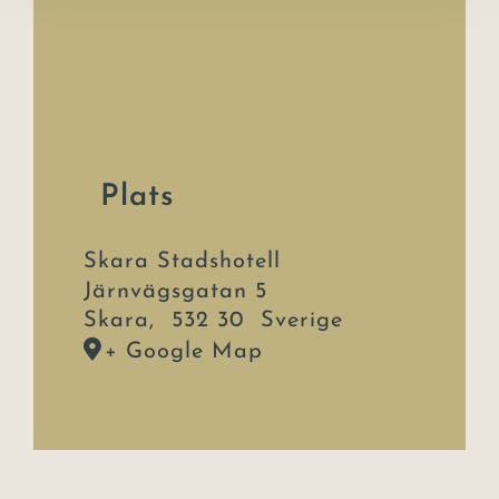
Plats
Skara Stadshotell
Järnvägsgatan 5
Skara
,
532 30
Sverige
+ Google Map