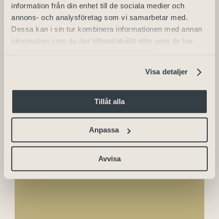
information från din enhet till de sociala medier och
2024-07-21 | 02:00
annons- och analysföretag som vi samarbetar med.
Dessa kan i sin tur kombinera informationen med annan
information som du har tillhandahållit eller som de har
samlat in när du har använt deras tjänster.
Arrangör
Visa detaljer
Skara Stadshotell
Telefon
Tillåt alla
+46 (0) 511 - 240 50
Anpassa
E-post
info.skarastadt@julahotell.se
Avvisa