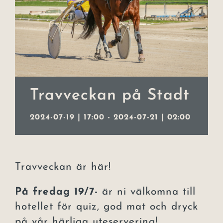
Event
Julbord
Lars Lerin
Travveckan på Stadt
Uppleva
Om hotellet
2024-07-19 | 17:00
-
2024-07-21 | 02:00
Kontakt
Travveckan är här!
På fredag 19/7-
är ni välkomna till
hotellet för quiz, god mat och dryck
på vår härliga uteservering!