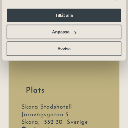
info.skarastadt@julahotell.se
Tillåt alla
Anpassa
Avvisa
Plats
Skara Stadshotell
Järnvägsgatan 5
Skara
,
532 30
Sverige