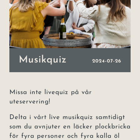
Event
Julbord
Lars Lerin
Musikquiz
Uppleva
2024-07-26
Om hotellet
Kontakt
Missa inte livequiz på vår
uteservering!
Delta i vårt live musikquiz samtidigt
som du avnjuter en läcker plockbricka
för fyra personer och fyra kalla öl