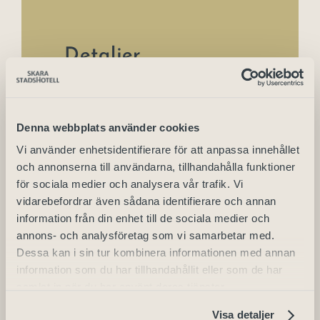
Detaljer
Datum:
2024-07-26
Denna webbplats använder cookies
Vi använder enhetsidentifierare för att anpassa innehållet
och annonserna till användarna, tillhandahålla funktioner
Arrangör
för sociala medier och analysera vår trafik. Vi
vidarebefordrar även sådana identifierare och annan
information från din enhet till de sociala medier och
Skara Stadshotell
annons- och analysföretag som vi samarbetar med.
Telefon
Dessa kan i sin tur kombinera informationen med annan
information som du har tillhandahållit eller som de har
+46 (0) 511 - 240 50
samlat in när du har använt deras tjänster.
E-post
Visa detaljer