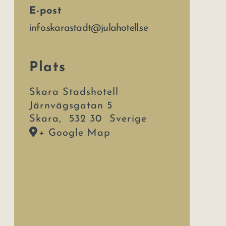
E-post
info.skarastadt@julahotell.se
Plats
Skara Stadshotell
Järnvägsgatan 5
Skara
,
532 30
Sverige
+ Google Map