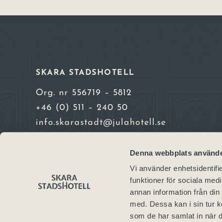
SKARA STADSHOTELL
Org. nr 556719 – 5812
+46 (0) 511 – 240 50
info.skarastadt@julahotell.se
Alla priser inkl. moms. Vi accepterar Vis
Denna webbplats använde
Mastercard och American Express
Vi använder enhetsidentifie
funktioner för sociala medi
annan information från din
med. Dessa kan i sin tur k
som de har samlat in när d