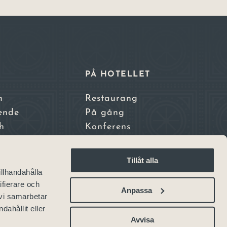
E
PÅ HOTELLET
m
Restaurang
ende
På gång
h
Konferens
nden
tadscamping
Tillåt alla
nsthotell
illhandahålla
sterhotell
ifierare och
Anpassa
 vi samarbetar
ahållit eller
Avvisa