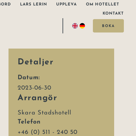
BORD
LARS LERIN
UPPLEVA
OM HOTELLET
KONTAKT
BOKA
Detaljer
Datum:
2023-06-30
Arrangör
Skara Stadshotell
Telefon
+46 (0) 511 - 240 50