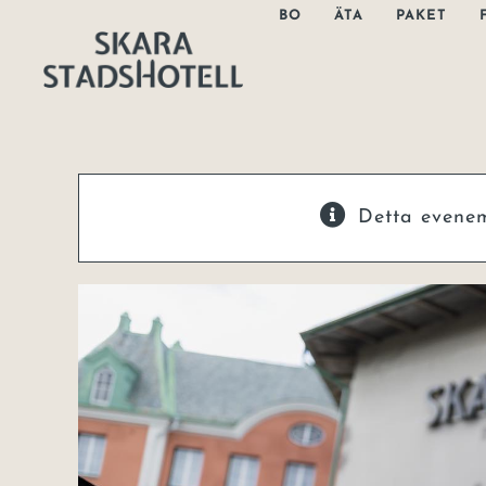
Fortsätt
BO
ÄTA
PAKET
till
innehållet
Detta evene