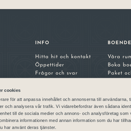
INFO
BOEND
Hitta hit och kontakt
Våra ru
Öppettider
Boka bo
Frågor och svar
Paket oc
Integritetspolicy
erbjuda
a,
Bokningsvillkor
Skara S
r cookies
Skara Ko
rare för att anpassa innehållet och annonserna till användarna, t
– vårt sy
er och analysera vår trafik. Vi vidarebefordrar även sådana ident
 enhet till de sociala medier och annons- och analysföretag som
ombinera informationen med annan information som du har tillhand
u har använt deras tjänster.