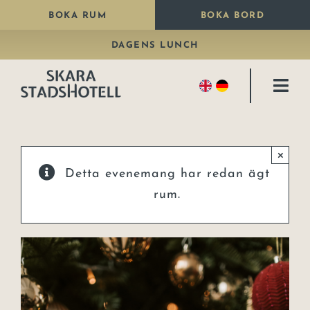
Fortsätt
BOKA RUM
BOKA BORD
till
DAGENS LUNCH
innehållet
Togg
Navi
Bo
×
Äta
Detta evenemang har redan ägt
Paket
rum.
Fira
Kongresshall
Konferens