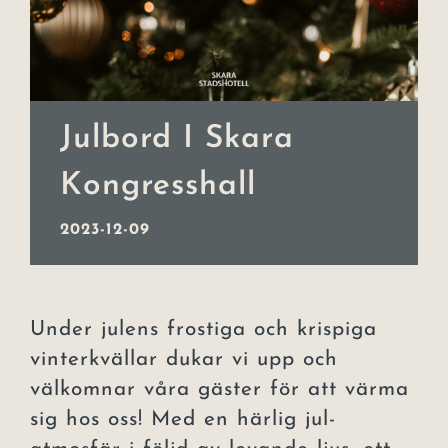
Event
Julbord
Julbord I Skara
Lars Lerin
Kongresshall
Uppleva
2023-12-09
Om hotellet
Kontakt
Under julens frostiga och krispiga
vinterkvällar dukar vi upp och
välkomnar våra gäster för att värma
sig hos oss! Med en härlig jul-