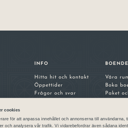
INFO
BOEND
Hitta hit och kontakt
Våra ru
Öppettider
Boka bo
Frågor och svar
Paket oc
Integritetspolicy
erbjuda
a,
Bokningsvillkor
Skara S
r cookies
Skara Ko
rare för att anpassa innehållet och annonserna till användarna, t
– vårt sy
er och analysera vår trafik. Vi vidarebefordrar även sådana ident