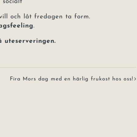
socialt
ill och låt fredagen ta form.
agsfeeling
.
å uteserveringen.
Fira Mors dag med en härlig frukost hos oss!