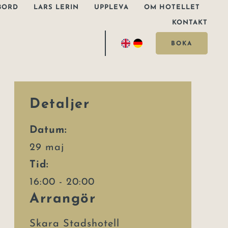
BORD
LARS LERIN
UPPLEVA
OM HOTELLET
KONTAKT
BOKA
Detaljer
Datum:
29 maj
Tid:
16:00 - 20:00
Arrangör
Skara Stadshotell