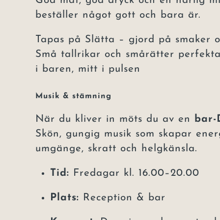
God mat, god dryck och en härlig mil
beställer något gott och bara är.
Tapas på Slätta – gjord på smaker o
Små tallrikar och smårätter perfekta
i baren, mitt i pulsen
Musik & stämning
När du kliver in möts du av en
bar-
Skön, gungig musik som skapar energ
umgänge, skratt och helgkänsla.
Tid:
Fredagar kl. 16.00–20.00
Plats:
Reception & bar