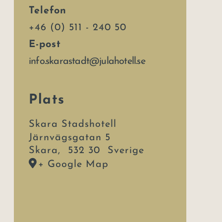
Telefon
+46 (0) 511 - 240 50
E-post
info.skarastadt@julahotell.se
Plats
Skara Stadshotell
Järnvägsgatan 5
Skara
,
532 30
Sverige
+ Google Map