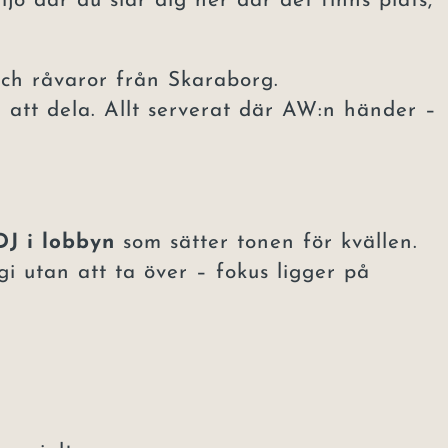
jö där du slår dig ner där det finns plats,
ch råvaror från Skaraborg.
 att dela. Allt serverat där AW:n händer –
DJ i lobbyn
som sätter tonen för kvällen.
i utan att ta över – fokus ligger på