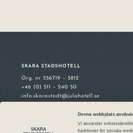
SKARA STADSHOTELL
Org. nr 556719 – 5812
+46 (0) 511 – 240 50
info.skarastadt@julahotell.se
Alla priser inkl. moms. Vi accepterar Vis
Denna webbplats använde
Mastercard och American Express
Vi använder enhetsidentifie
funktioner för sociala medi