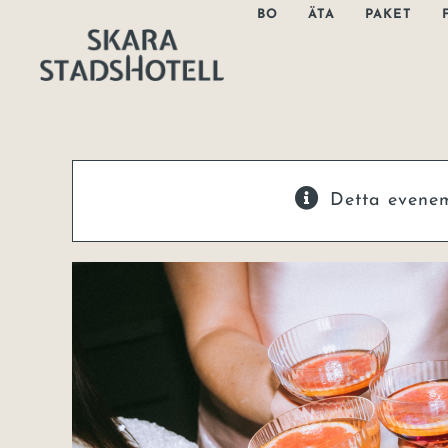
Fortsätt
BO
ÄTA
PAKET
till
innehållet
Detta evene