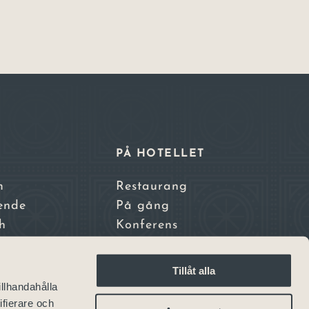
E
PÅ HOTELLET
m
Restaurang
ende
På gång
h
Konferens
nden
tadscamping
Tillåt alla
nsthotell
illhandahålla
sterhotell
ifierare och