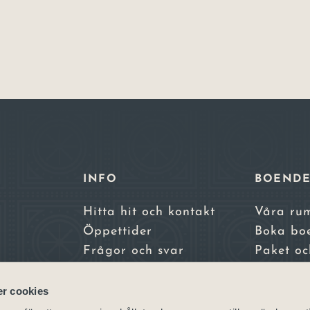
INFO
BOEND
Hitta hit och kontakt
Våra ru
Öppettider
Boka bo
Frågor och svar
Paket oc
Integritetspolicy
erbjuda
a,
Bokningsvillkor
Skara S
r cookies
Skara Ko