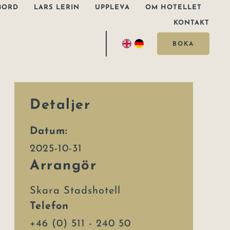
BORD
LARS LERIN
UPPLEVA
OM HOTELLET
KONTAKT
BOKA
Detaljer
Datum:
2025-10-31
Arrangör
Skara Stadshotell
Telefon
+46 (0) 511 - 240 50