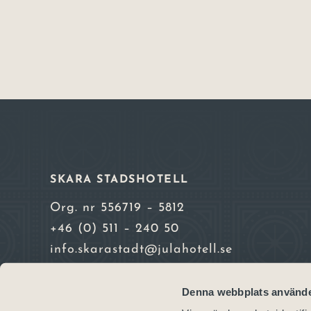
SKARA STADSHOTELL
Org. nr 556719 – 5812
+46 (0) 511 – 240 50
info.skarastadt@julahotell.se
Alla priser inkl. moms. Vi accepterar Vis
Denna webbplats använde
Mastercard och American Express