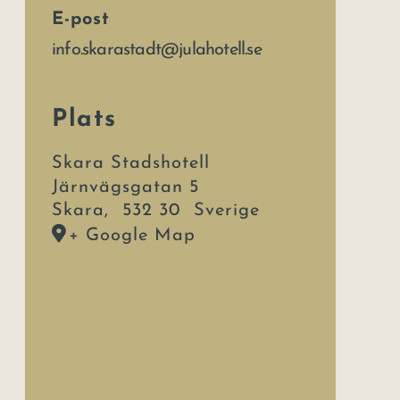
E-post
info.skarastadt@julahotell.se
Plats
Skara Stadshotell
Järnvägsgatan 5
Skara
,
532 30
Sverige
+ Google Map