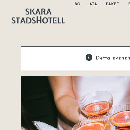
Fortsätt
BO
ÄTA
PAKET
till
innehållet
Detta evene