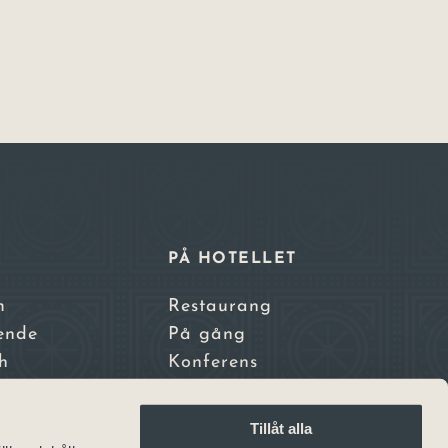
E
PÅ HOTELLET
m
Restaurang
ende
På gång
h
Konferens
nden
tadscamping
Tillåt alla
nsthotell