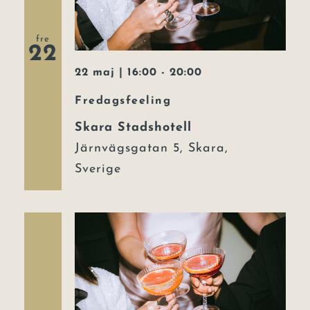
Event
fre
22
Julbord
22 maj | 16:00
-
20:00
Lars Lerin
Fredagsfeeling
Skara Stadshotell
Uppleva
Järnvägsgatan 5, Skara,
Om hotellet
Sverige
Kontakt