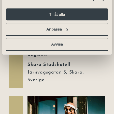
Tillåt alla
Anpassa
fre
10
Avvisa
10 juli | 14:00
-
18:00
Dagsfest
Skara Stadshotell
Järnvägsgatan 5, Skara,
Sverige