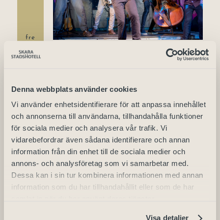
fre
26
26 juni | 21:30
-
22:30
Valle Baroque: Barokksolistene
– The Bellman Sessions
Denna webbplats använder cookies
Vi använder enhetsidentifierare för att anpassa innehållet
Skara Stadshotell
och annonserna till användarna, tillhandahålla funktioner
Järnvägsgatan 5, Skara,
för sociala medier och analysera vår trafik. Vi
Sverige
vidarebefordrar även sådana identifierare och annan
information från din enhet till de sociala medier och
annons- och analysföretag som vi samarbetar med.
juli 2026
Dessa kan i sin tur kombinera informationen med annan
information som du har tillhandahållit eller som de har
samlat in när du har använt deras tjänster.
Visa detaljer