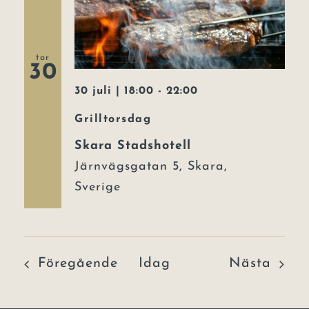
tor
30
30 juli | 18:00
-
22:00
Grilltorsdag
Skara Stadshotell
Järnvägsgatan 5, Skara,
Sverige
Evenemang
Even
Föregående
Idag
Nästa