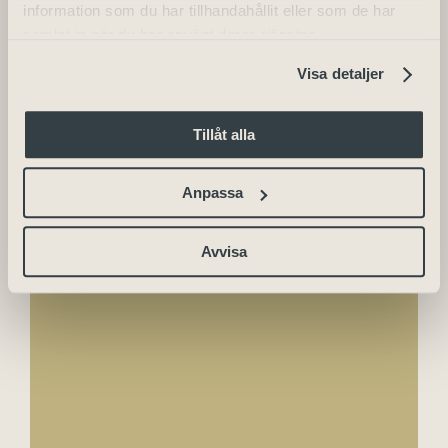
information som du har tillhandahållit eller som de har
Skara Stadshotell
samlat in när du har använt deras tjänster.
Telefon
Visa detaljer
+46 (0) 511 - 240 50
E-post
Tillåt alla
info.skarastadt@julahotell.se
Anpassa
Avvisa