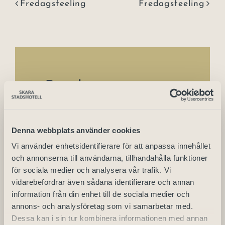
Fredagsfeeling
Fredagsfeeling
Detaljer
Start:
Denna webbplats använder cookies
2 april | 22:00
Vi använder enhetsidentifierare för att anpassa innehållet
Slutar:
och annonserna till användarna, tillhandahålla funktioner
3 april | 02:00
för sociala medier och analysera vår trafik. Vi
vidarebefordrar även sådana identifierare och annan
information från din enhet till de sociala medier och
annons- och analysföretag som vi samarbetar med.
Arrangör
Dessa kan i sin tur kombinera informationen med annan