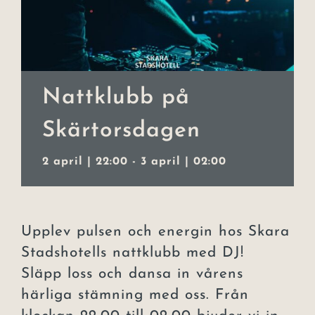
Event
Julbord
Nattklubb på
Lars Lerin
Skärtorsdagen
Uppleva
2 april | 22:00
-
3 april | 02:00
Om hotellet
Kontakt
Upplev pulsen och energin hos Skara
Stadshotells nattklubb med DJ!
Släpp loss och dansa in vårens
härliga stämning med oss. Från