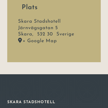
Plats
Skara Stadshotell
Järnvägsgatan 5
Skara
,
532 30
Sverige
+ Google Map
SKARA STADSHOTELL