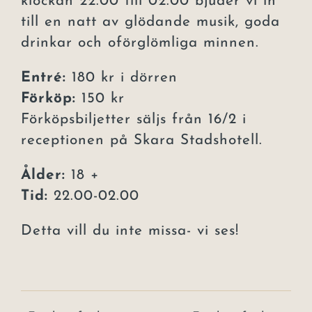
klockan 22.00 till 02.00 bjuder vi in
till en natt av glödande musik, goda
drinkar och oförglömliga minnen.
Entré:
180 kr i dörren
Förköp:
150 kr
Förköpsbiljetter säljs från 16/2 i
receptionen på Skara Stadshotell.
Ålder:
18 +
Tid:
22.00-02.00
Detta vill du inte missa- vi ses!