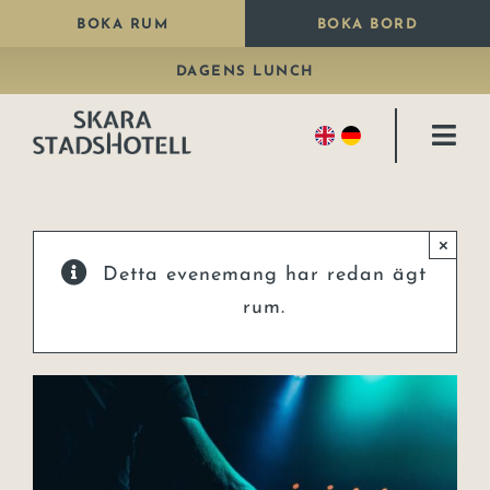
Fortsätt
BOKA RUM
BOKA BORD
till
DAGENS LUNCH
innehållet
Togg
Navi
Bo
×
Äta
Detta evenemang har redan ägt
Paket
rum.
Fira
Kongresshall
Konferens