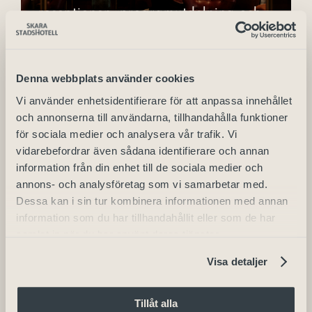
receptionen, programutdelning och
Denna webbplats använder cookies
Vi använder enhetsidentifierare för att anpassa innehållet
och annonserna till användarna, tillhandahålla funktioner
för sociala medier och analysera vår trafik. Vi
vidarebefordrar även sådana identifierare och annan
Konferens med
information från din enhet till de sociala medier och
Konferens med
annons- och analysföretag som vi samarbetar med.
Karaktär & Kärlek
Dessa kan i sin tur kombinera informationen med annan
Karaktär & Kärlek till
till Vin
information som du har tillhandahållit eller som de har
Vin
samlat in när du har använt deras tjänster.
Visa detaljer
Konferenspaket Läs mer Boka Vad
ingår? Fullt utrustat konferensrum
Förmiddagsfika – kaffe
Tillåt alla