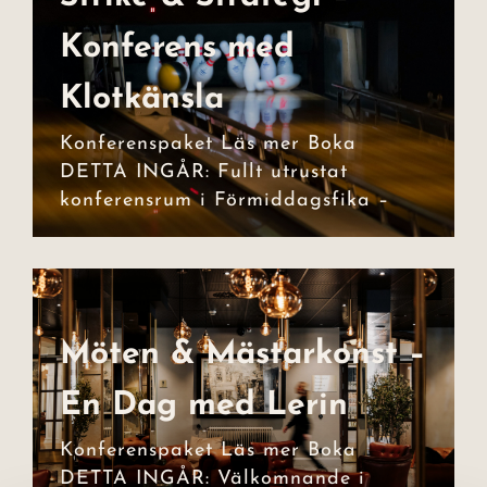
Konferens med
Strike & Strategi –
Klotkänsla
Konferens med
Klotkänsla
Konferenspaket Läs mer Boka
DETTA INGÅR: Fullt utrustat
konferensrum i Förmiddagsfika –
Möten & Mästarkonst –
Möten &
En Dag med Lerin
Mästarkonst – En
Dag med Lerin
Konferenspaket Läs mer Boka
DETTA INGÅR: Välkomnande i