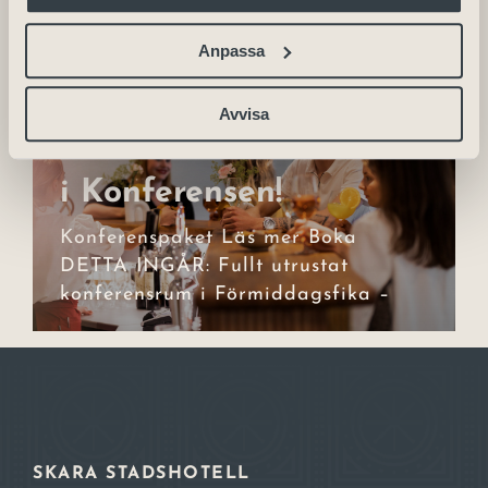
Anpassa
Avvisa
Shake It Up! Skaka Liv
Shake It Up! Skaka
i Konferensen!
Liv i Konferensen!
Konferenspaket Läs mer Boka
DETTA INGÅR: Fullt utrustat
konferensrum i Förmiddagsfika –
SKARA STADSHOTELL