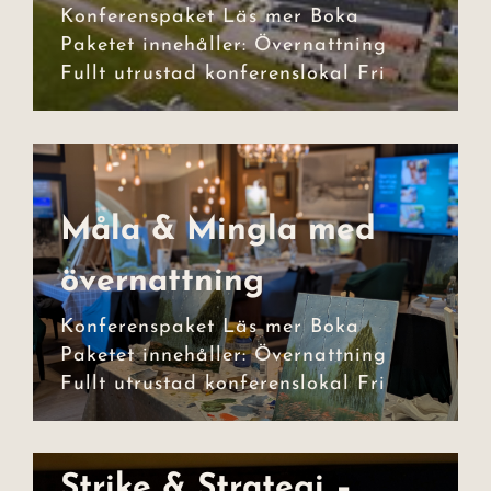
Konferenspaket Läs mer Boka
Event
Paketet innehåller: Övernattning
Fullt utrustad konferenslokal Fri
Julbord
Lars Lerin
Uppleva
Måla & Mingla med
Måla & Mingla med
Om hotellet
övernattning
övernattning
Kontakt
Konferenspaket Läs mer Boka
Paketet innehåller: Övernattning
Fullt utrustad konferenslokal Fri
Strike & Strategi –