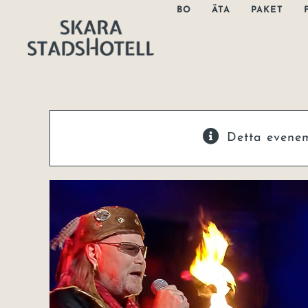
Fortsätt
BO
ÄTA
PAKET
till
innehållet
Detta evene