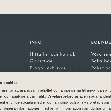
INFO
BOEND
Hitta hit och kontakt
Våra ru
Öppettider
Boka bo
Frågor och svar
Paket oc
Integritetspolicy
erbjuda
a,
Bokningsvillkor
Skara S
r cookies
Skara Ko
rare för att anpassa innehållet och annonserna till användarna, t
– vårt sy
er och analysera vår trafik. Vi vidarebefordrar även sådana ident
 enhet till de sociala medier och annons- och analysföretag som
ombinera informationen med annan information som du har tillhand