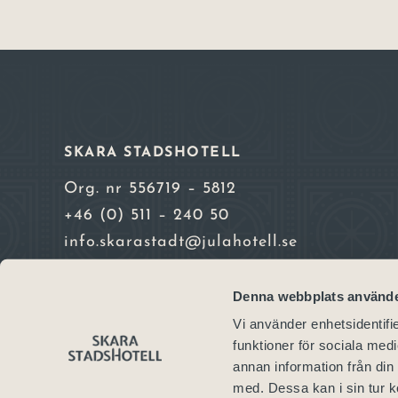
SKARA STADSHOTELL
Org. nr 556719 – 5812
+46 (0) 511 – 240 50
info.skarastadt@julahotell.se
Alla priser inkl. moms. Vi accepterar Vis
Denna webbplats använde
Mastercard och American Express
Vi använder enhetsidentifie
funktioner för sociala medi
annan information från din
med. Dessa kan i sin tur k