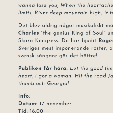
wanna lose you, When the heartache i
limits, River deep mountain high, It t
Det blev aldrig något musikaliskt m
Charles
”the genius King of Soul” un
Skara Kongress. De har bjudit
Roge
Sveriges mest imponerande röster, at
svensk sångare gör det bättre!
Publiken får höra:
Let the good time
heart, I got a woman, Hit the road Jac
thumb och Georgia!
Info
:
Datum
: 17 november
Tid
: 16.00