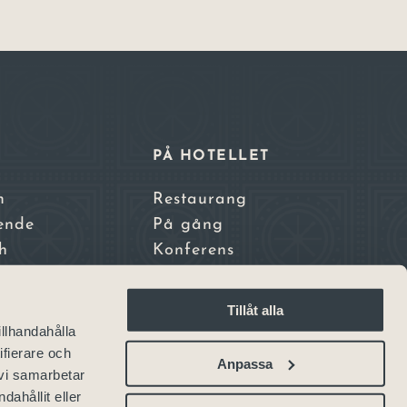
E
PÅ HOTELLET
m
Restaurang
ende
På gång
h
Konferens
nden
tadscamping
Tillåt alla
nsthotell
illhandahålla
sterhotell
ifierare och
Anpassa
 vi samarbetar
ahållit eller