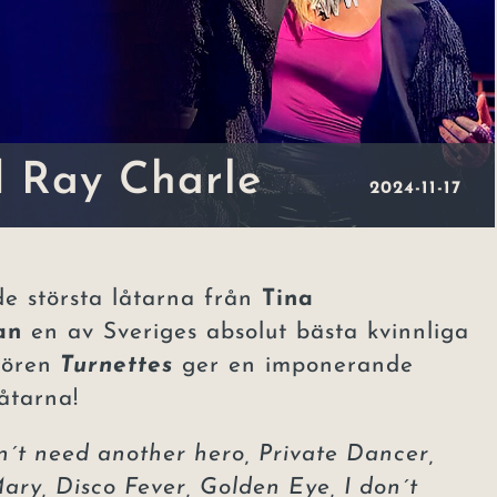
d Ray Charle
2024-11-17
e största låtarna från
Tina
man
en av Sveriges absolut bästa kvinnliga
ören
Turnettes
ger en imponerande
låtarna!
´t need another hero, Private Dancer,
Mary, Disco Fever, Golden Eye, I don´t