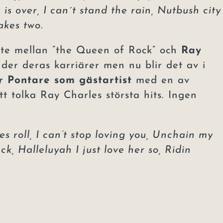
s over, I can´t stand the rain, Nutbush city
akes two.
öte mellan ”the Queen of Rock” och
Ray
der deras karriärer men nu blir det av i
r Pontare som gästartist
med en av
t tolka Ray Charles största hits. Ingen
s roll, I can’t stop loving you, Unchain my
k, Halleluyah I just love her so, Ridin