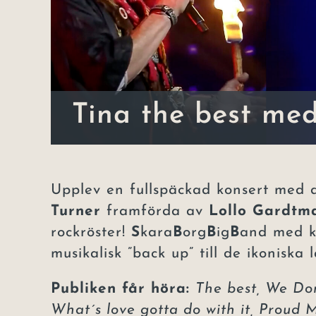
Tina the best me
Upplev en fullspäckad konsert med d
Turner
framförda av
Lollo Gardt
rockröster!
S
kara
B
org
B
ig
B
and med k
musikalisk ”back up” till de ikoniska 
Publiken får höra:
The best, We Don
What´s love gotta do with it, Proud 