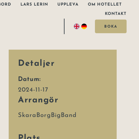
BORD
LARS LERIN
UPPLEVA
OM HOTELLET
KONTAKT
BOKA
Detaljer
Datum:
2024-11-17
Arrangör
SkaraBorgBigBand
Plats