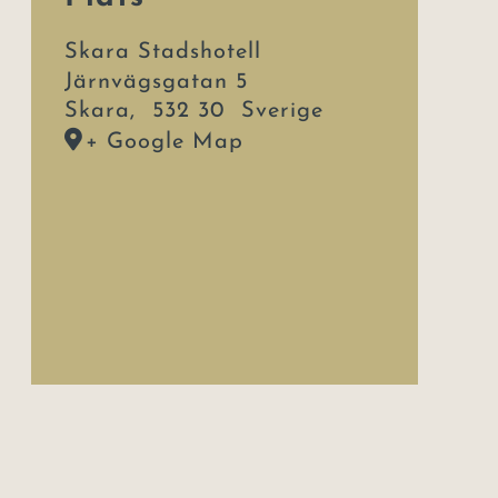
Skara Stadshotell
Järnvägsgatan 5
Skara
,
532 30
Sverige
+ Google Map