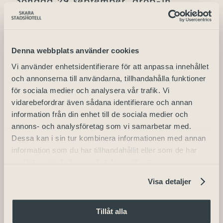
Söndag 29 september, drop–in
mellan kl 11–14
Skara Stadshotell, Järnvägsgatan 5
Skara
Denna webbplats använder cookies
⠀⠀⠀⠀⠀⠀⠀
Vi använder enhetsidentifierare för att anpassa innehållet
Varmt välkomna!
och annonserna till användarna, tillhandahålla funktioner
för sociala medier och analysera vår trafik. Vi
vidarebefordrar även sådana identifierare och annan
information från din enhet till de sociala medier och
annons- och analysföretag som vi samarbetar med.
Thomas Di Leva
Lucianoz
Dessa kan i sin tur kombinera informationen med annan
information som du har tillhandahållit eller som de har
samlat in när du har använt deras tjänster.
Visa detaljer
Tillåt alla
Detaljer