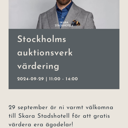
Event
Julbord
Stockholms
Lars Lerin
auktionsverk
Uppleva
värdering
Om hotellet
2024-09-29 | 11:00
-
14:00
Kontakt
29 september är ni varmt välkomna
till Skara Stadshotell för att gratis
värdera era ägodelar!