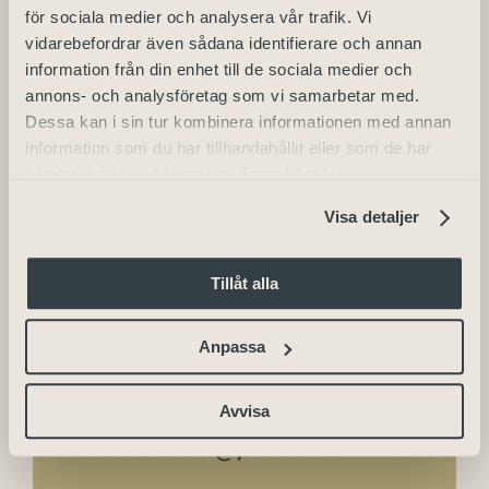
för sociala medier och analysera vår trafik. Vi
Detaljer
vidarebefordrar även sådana identifierare och annan
information från din enhet till de sociala medier och
annons- och analysföretag som vi samarbetar med.
Datum:
Dessa kan i sin tur kombinera informationen med annan
2025-04-17
information som du har tillhandahållit eller som de har
samlat in när du har använt deras tjänster.
Visa detaljer
Arrangör
Tillåt alla
Skara Stadshotell
Telefon
Anpassa
+46 (0) 511 - 240 50
Avvisa
E-post
info.skarastadt@julahotell.se