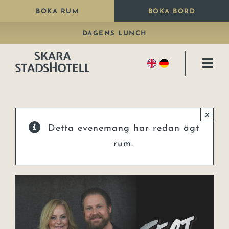
Fortsätt
BOKA RUM
BOKA BORD
till
DAGENS LUNCH
innehållet
Togg
Navi
Bo
×
Äta
Detta evenemang har redan ägt
Paket
rum.
Fira
Kongresshall
Konferens