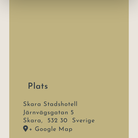
Plats
Skara Stadshotell
Järnvägsgatan 5
Skara
,
532 30
Sverige
+ Google Map