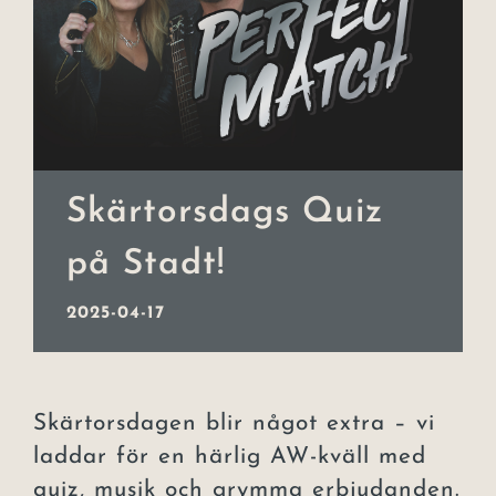
Event
Julbord
Lars Lerin
Skärtorsdags Quiz
Uppleva
på Stadt!
Om hotellet
2025-04-17
Kontakt
Skärtorsdagen blir något extra – vi
laddar för en härlig AW-kväll med
quiz, musik och grymma erbjudanden.