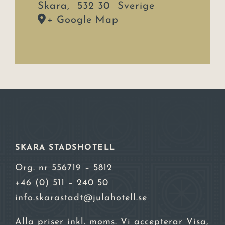
Skara
,
532 30
Sverige
+ Google Map
SKARA STADSHOTELL
Org. nr 556719 – 5812
+46 (0) 511 – 240 50
info.skarastadt@julahotell.se
Alla priser inkl. moms. Vi accepterar Visa,