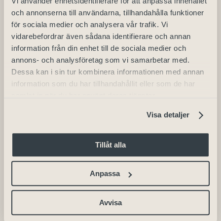
Vi använder enhetsidentifierare för att anpassa innehållet
⠀⠀⠀⠀⠀⠀⠀
och annonserna till användarna, tillhandahålla funktioner
*All dryck köps i baren under detta
för sociala medier och analysera vår trafik. Vi
event
vidarebefordrar även sådana identifierare och annan
*Återköp endast vid inställt
information från din enhet till de sociala medier och
annons- och analysföretag som vi samarbetar med.
evenemang. Avgift från
Dessa kan i sin tur kombinera informationen med annan
biljettleverantör återbetalas ej.
information som du har tillhandahållit eller som de har
*Med reservation för förändringar
samlat in när du har använt deras tjänster.
Visa detaljer
Varmt välkommen till Skara
Kongress!
Tillåt alla
Anpassa
Fredagsfeeling
Scotts
Avvisa