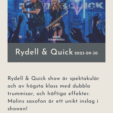
Event
Julbord
Lars Lerin
Uppleva
Rydell & Quick
2023-09-30
Om hotellet
Kontakt
Rydell & Quick show är spektakulär
och av högsta klass med dubbla
trummisar, och häftiga effekter.
Malins saxofon är ett unikt inslag i
showen!