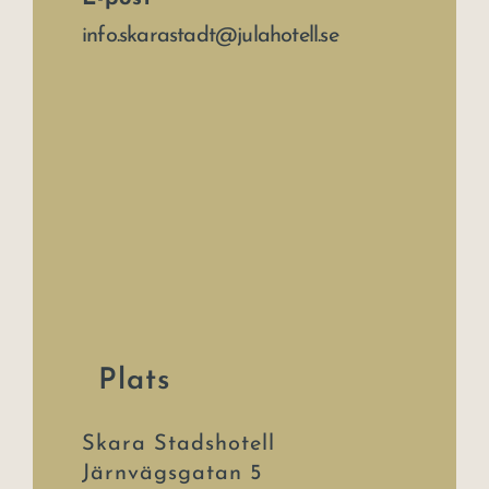
info.skarastadt@julahotell.se
Plats
Skara Stadshotell
Järnvägsgatan 5