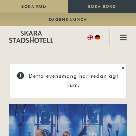
Fortsätt
BOKA RUM
BOKA BORD
till
DAGENS LUNCH
innehållet
Togg
Navi
Bo
×
Äta
Detta evenemang har redan ägt
Paket
rum.
Fira
Kongresshall
Konferens